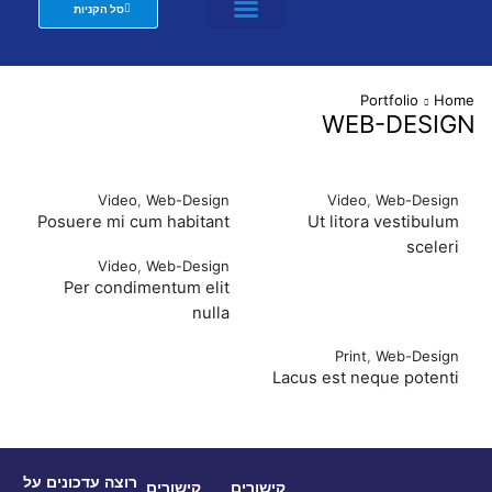
סל הקניות
מזרנים לבתי מלון וצימרים
שת"פ מעצבים
Portfolio
Home
WEB-DESIGN
Video
,
Web-Design
Video
,
Web-Design
Posuere mi cum habitant
Ut litora vestibulum
sceleri
Video
,
Web-Design
Per condimentum elit
nulla
Print
,
Web-Design
Lacus est neque potenti
רוצה עדכונים על
קישורים
קישורים