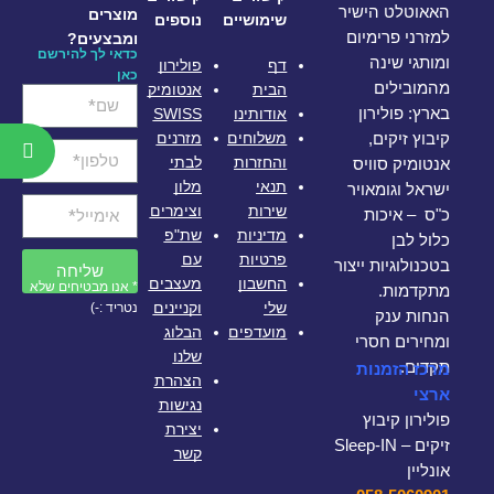
האאוטלט הישיר
מוצרים
שימושיים
נוספים
למזרני פרימיום
ומבצעים?
כדאי לך להירשם
ומותגי שינה
דף
פולירון
כאן
מהמובילים
הבית
אנטומיק
אודותינו
SWISS
בארץ: פולירון
משלוחים
מזרנים
קיבוץ זיקים,
והחזרות
לבתי
אנטומיק סוויס
תנאי
מלון
ישראל וגומאויר
שירות
וצימרים
כ"ס – איכות
מדיניות
שת"פ
כלול לבן
פרטיות
עם
בטכנולוגיות ייצור
שליחה
החשבון
מעצבים
* אנו מבטיחים שלא
מתקדמות.
שלי
וקניינים
נטריד :-)
הנחות ענק
מועדפים
הבלוג
ומחירים חסרי
שלנו
תקדים.
מרכז הזמנות
הצהרת
ארצי
נגישות
פולירון קיבוץ
יצירת
זיקים – Sleep-IN
קשר
אונליין