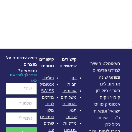
רוצה עדכונים על
קישורים
קישורים
האאוטלט הישיר
מוצרים
שימושיים
נוספים
למזרני פרימיום
ומבצעים?
כדאי לך להירשם
ומותגי שינה
דף
פולירון
כאן
מהמובילים
הבית
אנטומיק
אודותינו
SWISS
בארץ: פולירון
משלוחים
מזרנים
קיבוץ זיקים,
והחזרות
לבתי
אנטומיק סוויס
תנאי
מלון
ישראל וגומאויר
שירות
וצימרים
כ"ס – איכות
מדיניות
שת"פ
כלול לבן
פרטיות
עם
בטכנולוגיות ייצור