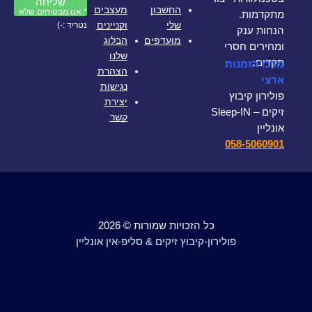
שליחה
החשבון
מעצבים
* אנו מבטיחים שלא
מתקדמות.
שלי
וקניינים
נטריד :-)
הנחות ענק
מועדפים
הבלוג
ומחירים חסרי
שלנו
תקדים.
מרכז הזמנות
הצהרת
ארצי
נגישות
פולירון קיבוץ
יצירת
זיקים – Sleep-IN
קשר
אונליין
058-5060901
כל הזכויות שמורות © 2026
פולירון-קיבוץ זיקים & סליפ-אין אונליין