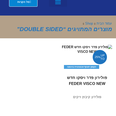
סל הקניות
מזרנים לבתי מלון וצימרים
שת"פ מעצבים
עמוד הבית
Shop
מוצרים המתויגים “DOUBLE SIDED”
UP
25%
TO
הקופון יתווסף אוטומטית בהזמנה
פולירון פדר ויסקו חדש
FEDER VISCO NEW
פולירון קיבוץ זיקים