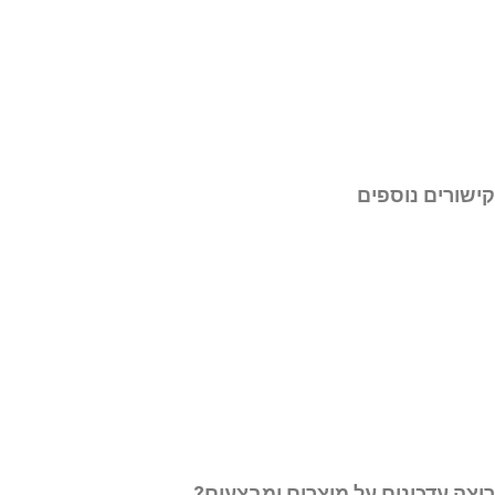
משלוחים והחזרות
תנאי שירות
מדיניות פרטיות
החשבון שלי
מועדפים
קישורים נוספים
פולירון
אנטומיק SWISS
מזרנים לבתי מלון וצימרים
שת"פ עם מעצבים וקניינים
הבלוג שלנו
הצהרת נגישות
יצירת קשר
רוצה עדכונים על מוצרים ומבצעים?