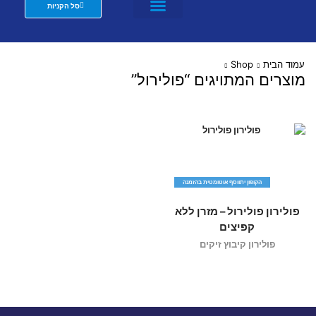
סל הקניות
מזרנים לבתי מלון וצימרים
שת"פ מעצבים
עמוד הבית
Shop
מוצרים המתויגים “פולירול”
הקופון יתווסף אוטומטית בהזמנה
פולירון פולירול – מזרן ללא
קפיצים
פולירון קיבוץ זיקים