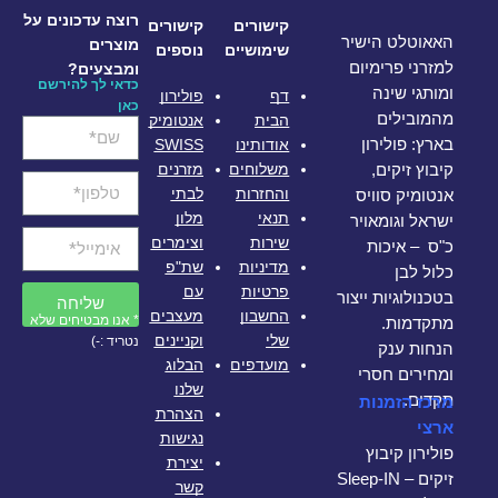
רוצה עדכונים על
קישורים
קישורים
האאוטלט הישיר
מוצרים
שימושיים
נוספים
למזרני פרימיום
ומבצעים?
כדאי לך להירשם
ומותגי שינה
דף
פולירון
כאן
מהמובילים
הבית
אנטומיק
אודותינו
SWISS
בארץ: פולירון
משלוחים
מזרנים
קיבוץ זיקים,
והחזרות
לבתי
אנטומיק סוויס
תנאי
מלון
ישראל וגומאויר
שירות
וצימרים
כ"ס – איכות
מדיניות
שת"פ
כלול לבן
פרטיות
עם
בטכנולוגיות ייצור
שליחה
החשבון
מעצבים
* אנו מבטיחים שלא
מתקדמות.
שלי
וקניינים
נטריד :-)
הנחות ענק
מועדפים
הבלוג
ומחירים חסרי
שלנו
תקדים.
מרכז הזמנות
הצהרת
ארצי
נגישות
פולירון קיבוץ
יצירת
זיקים – Sleep-IN
קשר