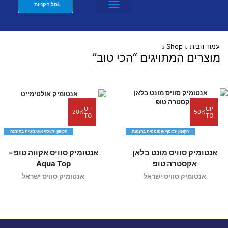
סל הקניות
מזרנים לבתי מלון וצימרים
שת"פ מעצבים
עמוד הבית
Shop
מוצרים המתויגים “הכי טוב”
UP
UP
20%
50%
TO
TO
הקופון יתווסף אוטומטית בהזמנה
הקופון יתווסף אוטומטית בהזמנה
אנטומיק סוויס מונט בלאן
אנטומיק סוויס אקווה טופ –
אקסטרה טופ
Aqua Top
אנטומיק סוויס ישראל
אנטומיק סוויס ישראל