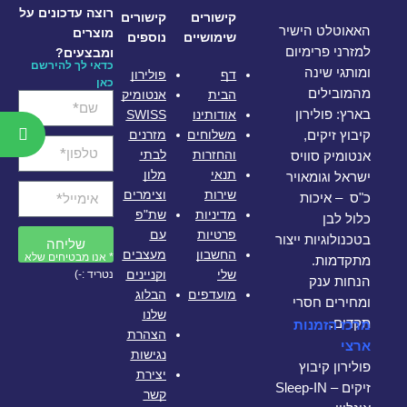
רוצה עדכונים על
קישורים
קישורים
האאוטלט הישיר
מוצרים
שימושיים
נוספים
למזרני פרימיום
ומבצעים?
כדאי לך להירשם
ומותגי שינה
דף
פולירון
כאן
מהמובילים
הבית
אנטומיק
אודותינו
SWISS
בארץ: פולירון
משלוחים
מזרנים
קיבוץ זיקים,
והחזרות
לבתי
אנטומיק סוויס
תנאי
מלון
ישראל וגומאויר
שירות
וצימרים
כ"ס – איכות
מדיניות
שת"פ
כלול לבן
פרטיות
עם
בטכנולוגיות ייצור
שליחה
החשבון
מעצבים
* אנו מבטיחים שלא
מתקדמות.
שלי
וקניינים
נטריד :-)
הנחות ענק
מועדפים
הבלוג
ומחירים חסרי
שלנו
תקדים.
מרכז הזמנות
הצהרת
ארצי
נגישות
פולירון קיבוץ
יצירת
זיקים – Sleep-IN
קשר