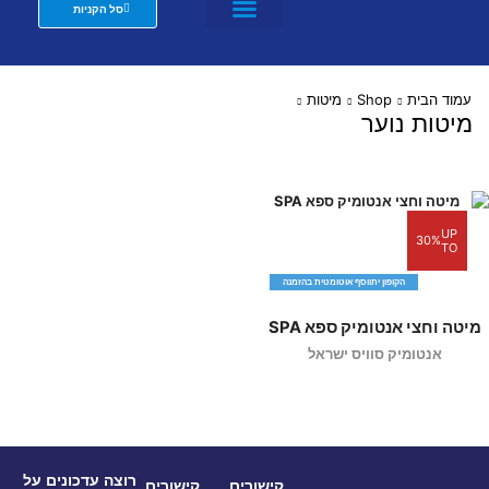
סל הקניות
מזרנים לבתי מלון וצימרים
שת"פ מעצבים
עמוד הבית
Shop
מיטות
מיטות נוער
UP
30%
TO
הקופון יתווסף אוטומטית בהזמנה
מיטה וחצי אנטומיק ספא SPA
אנטומיק סוויס ישראל
רוצה עדכונים על
קישורים
קישורים