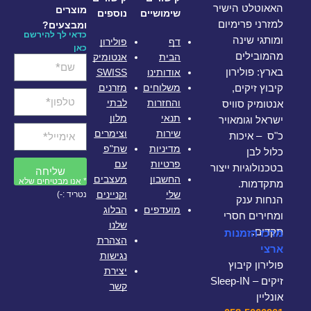
האאוטלט הישיר
מוצרים
שימושיים
נוספים
למזרני פרימיום
ומבצעים?
כדאי לך להירשם
ומותגי שינה
דף
פולירון
כאן
מהמובילים
הבית
אנטומיק
אודותינו
SWISS
בארץ: פולירון
משלוחים
מזרנים
קיבוץ זיקים,
והחזרות
לבתי
אנטומיק סוויס
תנאי
מלון
ישראל וגומאויר
שירות
וצימרים
כ"ס – איכות
מדיניות
שת"פ
כלול לבן
פרטיות
עם
בטכנולוגיות ייצור
שליחה
החשבון
מעצבים
* אנו מבטיחים שלא
מתקדמות.
שלי
וקניינים
נטריד :-)
הנחות ענק
מועדפים
הבלוג
ומחירים חסרי
שלנו
תקדים.
מרכז הזמנות
הצהרת
ארצי
נגישות
פולירון קיבוץ
יצירת
זיקים – Sleep-IN
קשר
אונליין