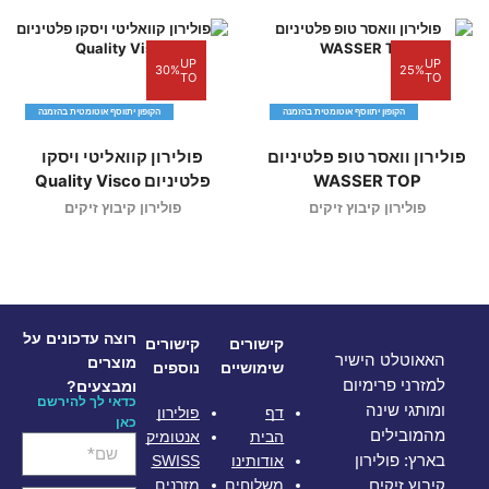
UP
UP
30%
25%
TO
TO
הקופון יתווסף אוטומטית בהזמנה
הקופון יתווסף אוטומטית בהזמנה
פולירון וואסר טופ פלטיניום
פולירון קוואליטי ויסקו
WASSER TOP
פלטיניום Quality Visco
פולירון קיבוץ זיקים
פולירון קיבוץ זיקים
רוצה עדכונים על
קישורים
קישורים
האאוטלט הישיר
מוצרים
שימושיים
נוספים
למזרני פרימיום
ומבצעים?
כדאי לך להירשם
ומותגי שינה
דף
פולירון
כאן
מהמובילים
הבית
אנטומיק
אודותינו
SWISS
בארץ: פולירון
משלוחים
מזרנים
קיבוץ זיקים,