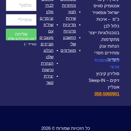
והחזרות
לבתי
אנטומיק סוויס
תנאי
מלון
ישראל וגומאויר
שירות
וצימרים
כ"ס – איכות
מדיניות
שת"פ
כלול לבן
פרטיות
עם
בטכנולוגיות ייצור
שליחה
החשבון
מעצבים
* אנו מבטיחים שלא
מתקדמות.
שלי
וקניינים
נטריד :-)
הנחות ענק
מועדפים
הבלוג
ומחירים חסרי
שלנו
תקדים.
מרכז הזמנות
הצהרת
ארצי
נגישות
פולירון קיבוץ
יצירת
זיקים – Sleep-IN
קשר
אונליין
058-5060901
כל הזכויות שמורות © 2026