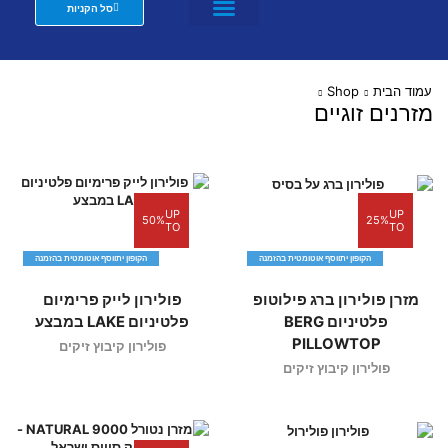
סל הקניות
מזרנים לבתי מלון וצימרים
שת"פ מעצבים
עמוד הבית
Shop
מזרנים זוגיים
UP
UP
50%
25%
TO
TO
הקופון יתווסף אוטומטית בהזמנה
הקופון יתווסף אוטומטית בהזמנה
מזרן פולירון ברג פילוטופ
פולירון לייק פרימיום
פלטיניום BERG
פלטיניום LAKE במבצע
PILLOWTOP
פולירון קיבוץ זיקים
פולירון קיבוץ זיקים