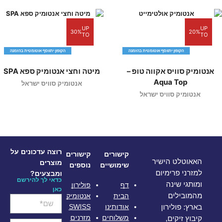
UP
UP
30%
20%
TO
TO
הקופון יתווסף אוטומטית בהזמנה
הקופון יתווסף אוטומטית בהזמנה
אנטומיק סוויס אקווה טופ –
מיטה וחצי אנטומיק ספא SPA
Aqua Top
אנטומיק סוויס ישראל
אנטומיק סוויס ישראל
רוצה עדכונים על
קישורים
קישורים
האאוטלט הישיר
מוצרים
שימושיים
נוספים
למזרני פרימיום
ומבצעים?
כדאי לך להירשם
ומותגי שינה
דף
פולירון
כאן
מהמובילים
הבית
אנטומיק
אודותינו
SWISS
בארץ: פולירון
משלוחים
מזרנים
קיבוץ זיקים,