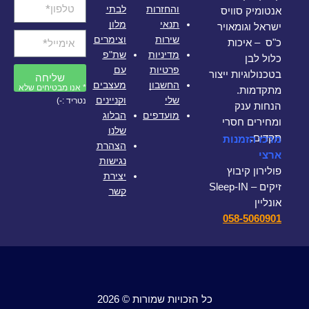
והחזרות
לבתי
אנטומיק סוויס
תנאי
מלון
ישראל וגומאויר
שירות
וצימרים
כ"ס – איכות
מדיניות
שת"פ
כלול לבן
פרטיות
עם
בטכנולוגיות ייצור
שליחה
החשבון
מעצבים
* אנו מבטיחים שלא
מתקדמות.
שלי
וקניינים
נטריד :-)
הנחות ענק
מועדפים
הבלוג
ומחירים חסרי
שלנו
תקדים.
מרכז הזמנות
הצהרת
ארצי
נגישות
פולירון קיבוץ
יצירת
זיקים – Sleep-IN
קשר
אונליין
058-5060901
כל הזכויות שמורות © 2026