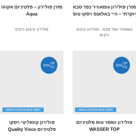
מזרן פולירון גומאוויר כפר סבא
מזרן פולירון – פלטיניום אקווה
יוקרתי – היי באלאנס ויסקו טופ
Aqua
גומאויר כפר סבא
,
פולירון קיבוץ
פולירון קיבוץ זיקים
זיקים
UP
UP
30%
25%
TO
TO
הקופון יתווסף אוטומטית בהזמנה
הקופון יתווסף אוטומטית בהזמנה
פולירון וואסר טופ פלטיניום
פולירון קוואליטי ויסקו
WASSER TOP
פלטיניום Quality Visco