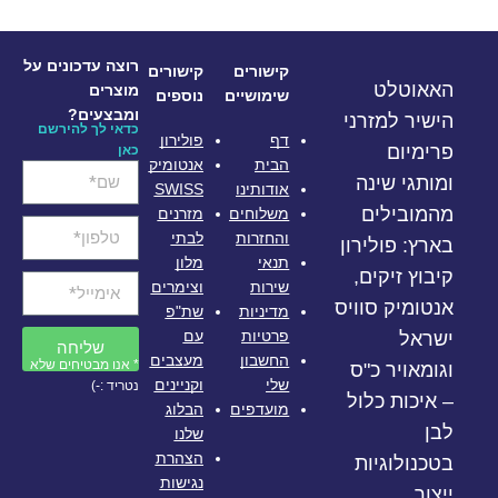
רוצה עדכונים על
קישורים
קישורים
האאוטלט
מוצרים
שימושיים
נוספים
ומבצעים?
הישיר למזרני
כדאי לך להירשם
דף
פולירון
פרימיום
כאן
הבית
אנטומיק
ומותגי שינה
אודותינו
SWISS
מהמובילים
משלוחים
מזרנים
והחזרות
לבתי
בארץ: פולירון
תנאי
מלון
קיבוץ זיקים,
שירות
וצימרים
אנטומיק סוויס
מדיניות
שת"פ
פרטיות
עם
ישראל
שליחה
החשבון
מעצבים
* אנו מבטיחים שלא
וגומאויר כ"ס
שלי
וקניינים
נטריד :-)
– איכות כלול
מועדפים
הבלוג
לבן
שלנו
הצהרת
בטכנולוגיות
נגישות
ייצור