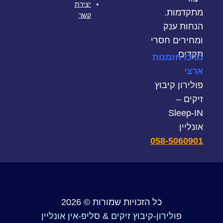
יצירת
מתקדמות.
קשר
הנחות ענק
ומחירים חסרי
תקדים.
מרכז הזמנות
ארצי
פולירון קיבוץ
זיקים –
Sleep-IN
אונליין
058-5060901
כל הזכויות שמורות © 2026
פולירון-קיבוץ זיקים & סליפ-אין אונליין