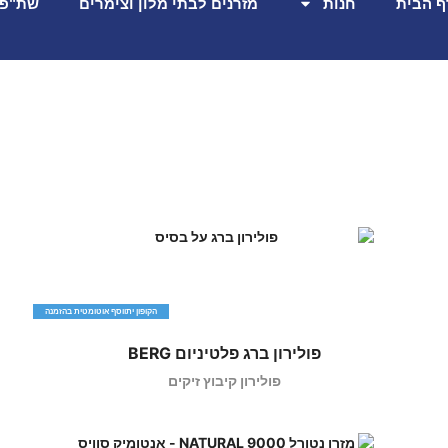
ף הבית
חנות
מזרנים לבתי מלון וצימרים
שת"פ 
הקופון יתווסף אוטומטית בהזמנה
פולירון ברג פלטיניום BERG
פולירון קיבוץ זיקים