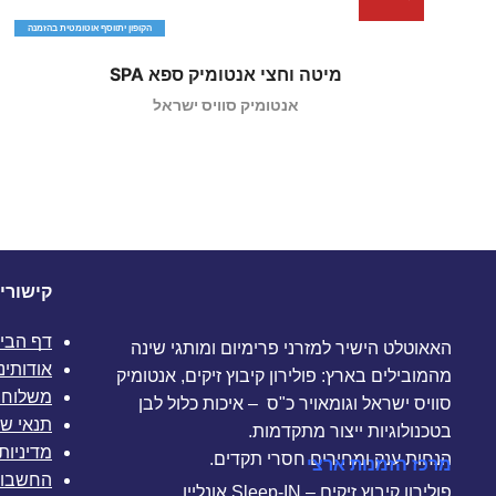
הקופון יתווסף אוטומטית בהזמנה
מיטה וחצי אנטומיק ספא SPA
אנטומיק סוויס ישראל
קישורי
דף הבי
האאוטלט הישיר למזרני פרימיום ומותגי שינה
אודותינו
מהמובילים בארץ: פולירון קיבוץ זיקים, אנטומיק
משלוחי
סוויס ישראל וגומאויר כ"ס – איכות כלול לבן
תנאי שי
בטכנולוגיות ייצור מתקדמות.
מדיניות
הנחות ענק ומחירים חסרי תקדים.
מרכז הזמנות ארצי
החשבון
פולירון קיבוץ זיקים – Sleep-IN אונליין