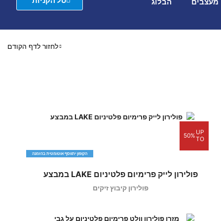
סל הקניות
מעצבים
הבלוג
לחזור לדף הקודם
UP
50%
TO
הקופון יתווסף אוטומטית בהזמנה
פולירון לייק פרימיום פלטיניום LAKE במבצע
פולירון קיבוץ זיקים