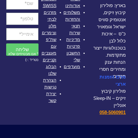
אודותינו
SWISS
בארץ: פולירון
משלוחים
מזרנים
קיבוץ זיקים,
והחזרות
לבתי
אנטומיק סוויס
תנאי
מלון
ישראל וגומאויר
שירות
וצימרים
כ"ס – איכות
מדיניות
שת"פ
כלול לבן
פרטיות
עם
בטכנולוגיות ייצור
שליחה
החשבון
מעצבים
* אנו מבטיחים שלא
מתקדמות.
שלי
וקניינים
נטריד :-)
הנחות ענק
מועדפים
הבלוג
ומחירים חסרי
שלנו
תקדים.
מרכז הזמנות
הצהרת
ארצי
נגישות
פולירון קיבוץ
יצירת
זיקים – Sleep-IN
קשר
אונליין
058-5060901