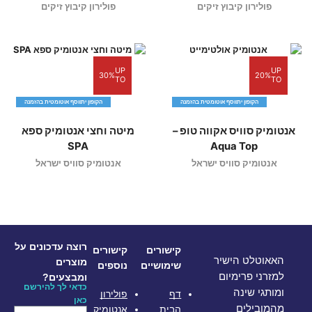
פולירון קיבוץ זיקים
פולירון קיבוץ זיקים
UP
UP
30%
20%
TO
TO
הקופון יתווסף אוטומטית בהזמנה
הקופון יתווסף אוטומטית בהזמנה
אנטומיק סוויס אקווה טופ –
מיטה וחצי אנטומיק ספא
SPA
Aqua Top
אנטומיק סוויס ישראל
אנטומיק סוויס ישראל
רוצה עדכונים על
קישורים
קישורים
האאוטלט הישיר
מוצרים
שימושיים
נוספים
למזרני פרימיום
ומבצעים?
כדאי לך להירשם
ומותגי שינה
דף
פולירון
כאן
מהמובילים
הבית
אנטומיק