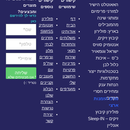
קישורים
קישורים
האאוטלט הישיר
מוצרים
שימושיים
נוספים
למזרני פרימיום
ומבצעים?
כדאי לך להירשם
ומותגי שינה
דף
פולירון
כאן
מהמובילים
הבית
אנטומיק
אודותינו
SWISS
בארץ: פולירון
משלוחים
מזרנים
קיבוץ זיקים,
והחזרות
לבתי
אנטומיק סוויס
תנאי
מלון
ישראל וגומאויר
שירות
וצימרים
כ"ס – איכות
מדיניות
שת"פ
כלול לבן
פרטיות
עם
בטכנולוגיות ייצור
שליחה
החשבון
מעצבים
* אנו מבטיחים שלא
מתקדמות.
שלי
וקניינים
נטריד :-)
הנחות ענק
מועדפים
הבלוג
ומחירים חסרי
שלנו
תקדים.
מרכז הזמנות
הצהרת
ארצי
נגישות
פולירון קיבוץ
יצירת
זיקים – Sleep-IN
קשר
אונליין