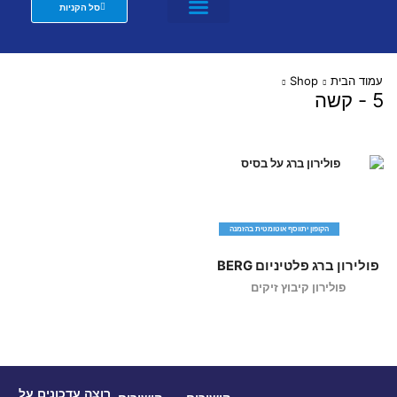
סל הקניות
מזרנים לבתי מלון וצימרים
שת"פ מעצבים
עמוד הבית
Shop
5 - קשה
הקופון יתווסף אוטומטית בהזמנה
פולירון ברג פלטיניום BERG
פולירון קיבוץ זיקים
רוצה עדכונים על